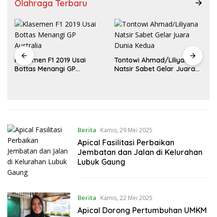
Olahraga Terbaru
Klasemen F1 2019 Usai
Tontowi Ahmad/Liliyana
,
Bottas Menangi GP
Natsir Sabet Gelar Juara
Australia
Dunia Kedua
Berita
Kamis, 29 Mei 2025
Apical Fasilitasi Perbaikan
Jembatan dan Jalan di Kelurahan
Lubuk Gaung
Berita
Kamis, 22 Mei 2025
Apical Dorong Pertumbuhan UMKM