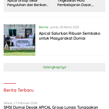
Apical Group Gelar
Tingkatkan Mutu
Penyuluhan dan Berikan
Pembelajaran Dasar,
PMT untuk Pencegahan
Apical Group dan Tanoto
Stunting di Dumai
Foundation Gelar Pelatihan
Guru di Dumai
Berita
Jumat, 28 Maret 2025
Apical Salurkan Ribuan Sembako
untuk Masyarakat Dumai
Selengkapnya
Berita Terbaru
Selasa, 17 Februari 2026
SMSI Dumai Desak APICAL Group Lunasi Tunggakan