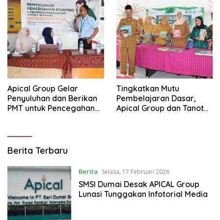
Apical Group Gelar
Tingkatkan Mutu
Penyuluhan dan Berikan
Pembelajaran Dasar,
PMT untuk Pencegahan
Apical Group dan Tanoto
Stunting di Dumai
Foundation Gelar
Pelatihan Guru di Dumai
CakapLagi.com
Berita Terbaru
Berita
Selasa, 17 Februari 2026
SMSI Dumai Desak APICAL Group
Lunasi Tunggakan Infotorial Media