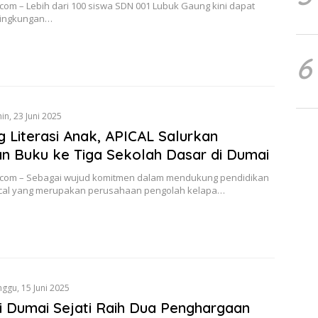
com – Lebih dari 100 siswa SDN 001 Lubuk Gaung kini dapat
 lingkungan…
6
in, 23 Juni 2025
 Literasi Anak, APICAL Salurkan
n Buku ke Tiga Sekolah Dasar di Dumai
.com – Sebagai wujud komitmen dalam mendukung pendidikan
ical yang merupakan perusahaan pengolah kelapa…
nggu, 15 Juni 2025
i Dumai Sejati Raih Dua Penghargaan