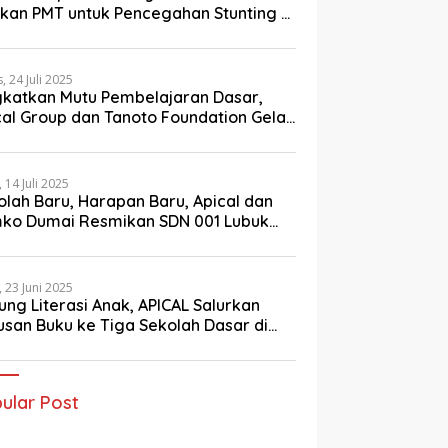
an Ratusan Buku ke
Penghargaan dalam Ajang
Jemb
ikan PMT untuk Pencegahan Stunting di
ekolah Dasar di Dumai
Riau Downstream Proposal
Kelu
ai
Project Challenge 2025
, 24 Juli 2025
gkatkan Mutu Pembelajaran Dasar,
cal Group dan Tanoto Foundation Gelar
atihan Guru di Dumai
, 14 Juli 2025
olah Baru, Harapan Baru, Apical dan
ko Dumai Resmikan SDN 001 Lubuk
ng
, 23 Juni 2025
ung Literasi Anak, APICAL Salurkan
usan Buku ke Tiga Sekolah Dasar di
ai
ular Post