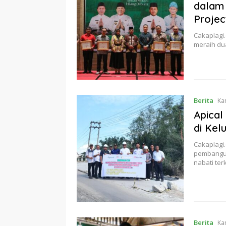
dalam
Projec
Cakaplagi.
meraih d
Berita
Ka
Apical
di Kel
Cakaplagi
pembangun
nabati te
Berita
Ka