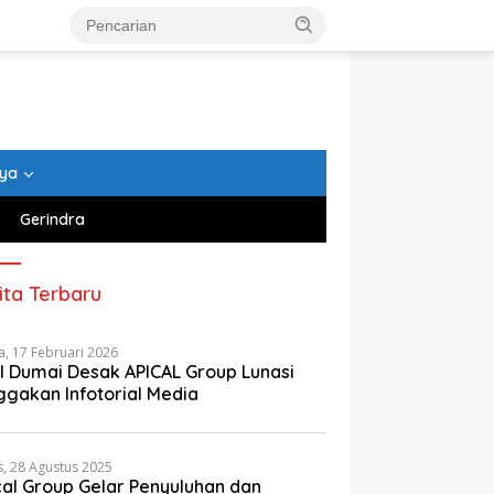
nya
Gerindra
ita Terbaru
a, 17 Februari 2026
I Dumai Desak APICAL Group Lunasi
ggakan Infotorial Media
, 28 Agustus 2025
cal Group Gelar Penyuluhan dan
 Literasi Anak, APICAL
PT Sari Dumai Sejati Raih Dua
Apica