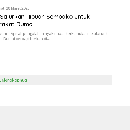
mat, 28 Maret 2025
 Salurkan Ribuan Sembako untuk
rakat Dumai
com – Apical, pengolah minyak nabati terkemuka, melalui unit
di Dumai berbagi berkah di…
Selengkapnya