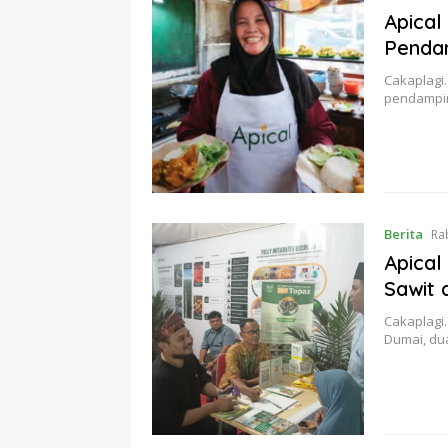
Apica
Pendam
Cakaplagi
pendampin
Berita
Ra
Apical
Sawit 
Cakaplagi
Dumai, du