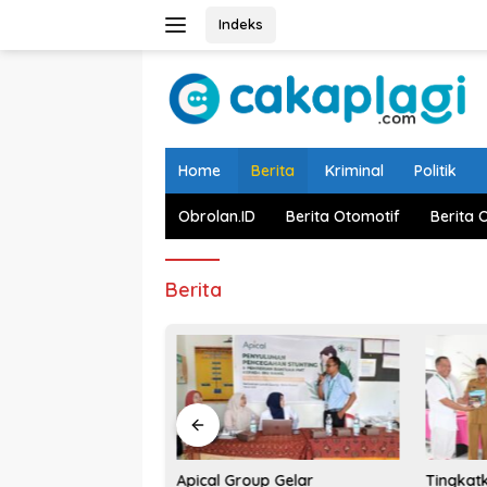
Langsung
Indeks
ke
konten
Home
Berita
Kriminal
Politik
Obrolan.ID
Berita Otomotif
Berita 
Berita
ai Desak APICAL
Apical Group Gelar
Tingkat