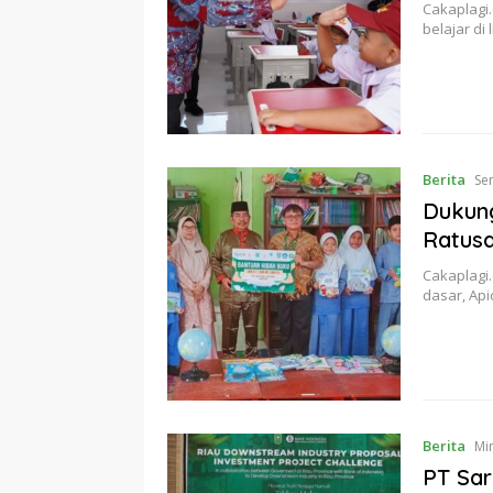
Cakaplagi.
belajar di
Berita
Sen
Dukung
Ratusa
Cakaplagi
dasar, Ap
Berita
Mi
PT Sar