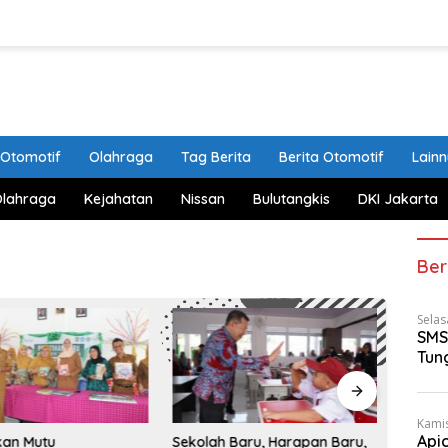
Otomotif
Olahraga
Tag Berita
Berita Otomotif
Lain
Olahraga
Kejahatan
Nissan
Bulutangkis
DKI Jakarta
Ber
Selas
SMS
Tun
Kamis
Api
kan Mutu
Sekolah Baru, Harapan Baru,
Dukung