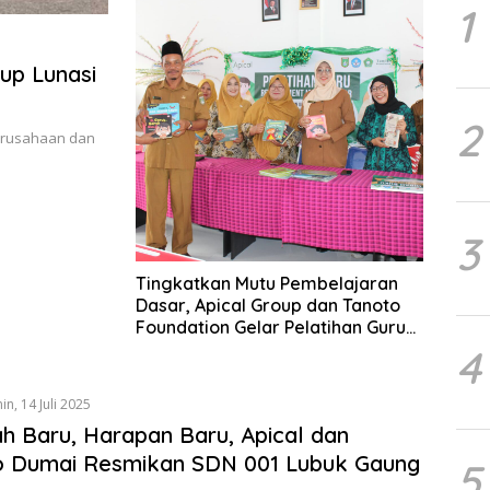
1
up Lunasi
2
erusahaan dan
3
Tingkatkan Mutu Pembelajaran
Dasar, Apical Group dan Tanoto
Foundation Gelar Pelatihan Guru
di Dumai
4
in, 14 Juli 2025
h Baru, Harapan Baru, Apical dan
 Dumai Resmikan SDN 001 Lubuk Gaung
5