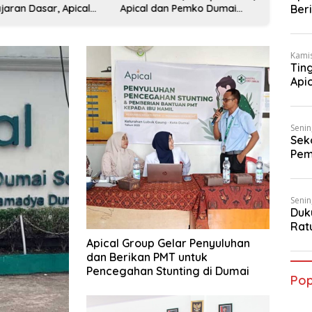
jaran Dasar, Apical
Apical dan Pemko Dumai
Salurk
Ber
an Tanoto Foundation
Resmikan SDN 001 Lubuk
Tiga S
Dum
latihan Guru di Dumai
Gaung
Kamis
Tin
Api
Pel
Senin
Sek
Pem
Gau
Senin
Duk
Rat
Dum
Apical Group Gelar Penyuluhan
dan Berikan PMT untuk
Pencegahan Stunting di Dumai
Pop