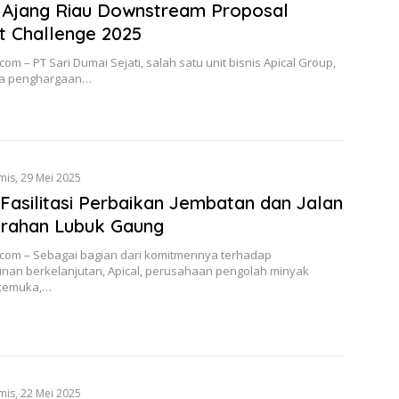
 Ajang Riau Downstream Proposal
t Challenge 2025
com – PT Sari Dumai Sejati, salah satu unit bisnis Apical Group,
ua penghargaan…
mis, 29 Mei 2025
 Fasilitasi Perbaikan Jembatan dan Jalan
urahan Lubuk Gaung
.com – Sebagai bagian dari komitmennya terhadap
an berkelanjutan, Apical, perusahaan pengolah minyak
rkemuka,…
mis, 22 Mei 2025