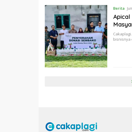
Berita
Ju
Apical
Masya
Cakaplagi.
bisnisnya 