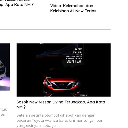
p, Apa Kata NMI?
Video: Kelemahan dan
Kelebihan All New Terios
Sosok New Nissan Livina Terungkap, Apa Kata
NMI?
ntuk
les
Setelah pecinta otomotif dihebohkan dengan
bocoran Toyota Avanza baru, kini muncul gambar
yang disinyalir sebagai…