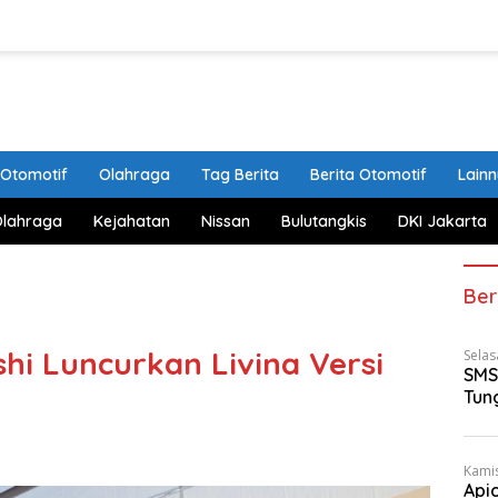
Otomotif
Olahraga
Tag Berita
Berita Otomotif
Lain
Olahraga
Kejahatan
Nissan
Bulutangkis
DKI Jakarta
Ber
shi Luncurkan Livina Versi
Selas
SMS
Tun
Kamis
Api