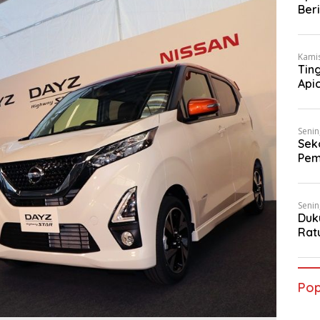
Ber
Dum
Kamis
Tin
Api
Pel
Senin
Sek
Pem
Gau
Senin
Duk
Rat
Dum
Pop