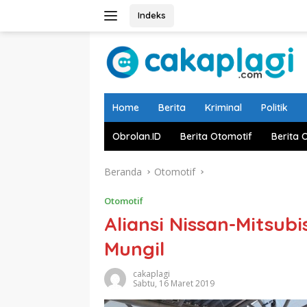
Langsung
Indeks
ke
konten
Home
Berita
Kriminal
Politik
Obrolan.ID
Berita Otomotif
Berita 
Beranda
Otomotif
Otomotif
Aliansi Nissan-Mitsubi
Mungil
cakaplagi
Sabtu, 16 Maret 2019