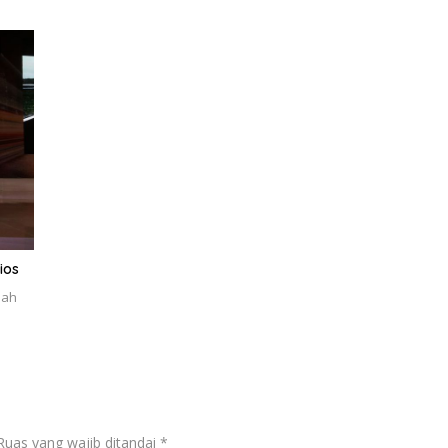
ios
nah
Ruas yang wajib ditandai
*