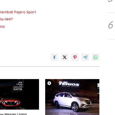
Kembali Pajero Sport
ta NMI?
6
ios
w Nissan Livina